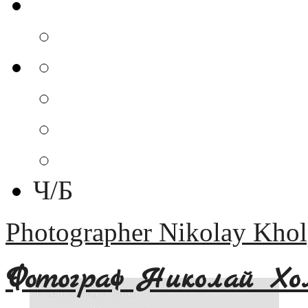
Ч/Б
Photographer Nikolay Khol
Фотограф Николай Хо
Plastilin night club