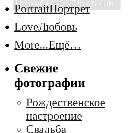
Ночной клуб «Пластилин»
Portrait
Портрет
Love
Любовь
More...
Ещё…
Свежие
фотографии
Рождественское
настроение
Свадьба