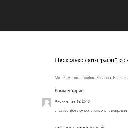
Несколько фотографий со 
Метки:
Антон
,
Жлобин
,
Киселев
,
Киселев
Комментарии
Аноним
29.12.2013
спасибо, фото супер, очень очень понравили
Добавить комментарий