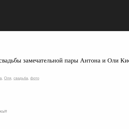
свадьбы замечательной пары Антона и Оли Ки
а
,
Оля
,
свадьба
,
фото
сь!!!