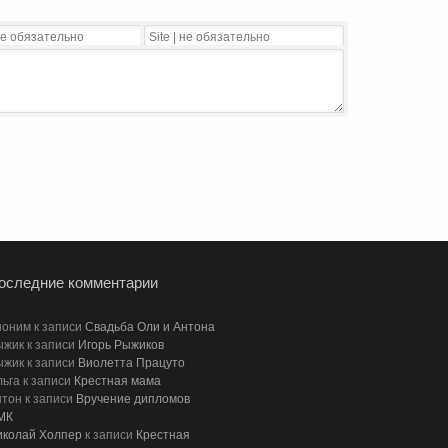
оследние комментарии
ноним к записи
Свадьба Оли и Антона
ыжик к записи
Игорь Рыжиков
ыжик к записи
Виолетта Працуто
ьга к записи
Крестная мама
тон к записи
Вручение дипломов
МК
иколай Холпер
к записи
Крестная