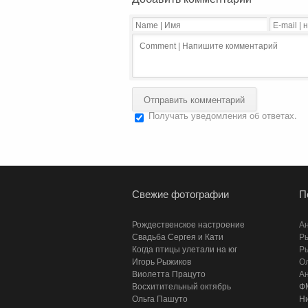
Получать уведомления об ответах.
Свежие фотографии
П
Рождественское настроение
А
Свадьба Сергея и Кати
Р
Когда птицы улетали на юг
Р
Игорь Рыжиков
Ол
Виолетта Працуто
Ан
Восхитительный октябрь
Ф
Ольга Пашуто
Н