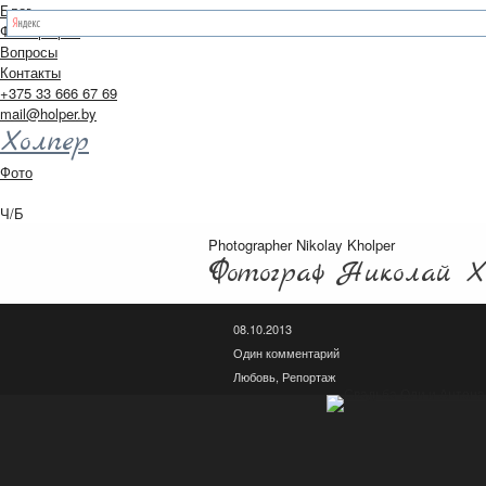
Блог
Фотография
Вопросы
Контакты
+375 33 666 67 69
mail@holper.by
Холпер
Фото
Ч/Б
Photographer Nikolay Kholper
Фотограф Николай Х
08.10.2013
Один комментарий
Любовь
,
Репортаж